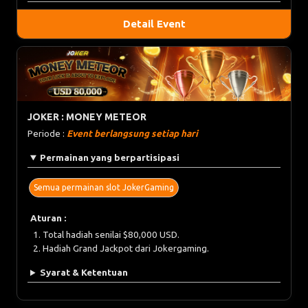
Detail Event
JOKER : MONEY METEOR
Periode :
Event berlangsung setiap hari
Permainan yang berpartisipasi
Semua permainan slot JokerGaming
Aturan :
Total hadiah senilai $80,000 USD.
Hadiah Grand Jackpot dari Jokergaming.
Syarat & Ketentuan