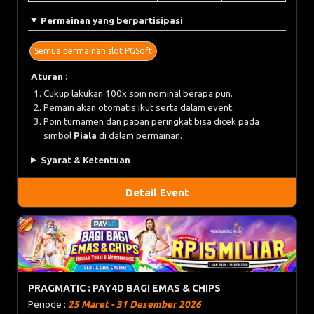
Permainan yang berpartisipasi
Semua permainan slot PGSoft
Aturan :
Cukup lakukan 100x spin nominal berapa pun.
Pemain akan otomatis ikut serta dalam event.
Poin turnamen dan papan peringkat bisa dicek pada
simbol
Piala
di dalam permainan.
Syarat & Ketentuan
Detail Event
PRAGMATIC : PAY4D BAGI EMAS & CHIPS
Periode :
25 Maret - 31 Desember 2026