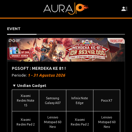
EVENT
PGSOFT : MERDEKA KE 81 !
Periode:
1 - 31 Agustus 2026
Undian Gadget
Xiaomi
Samsung
Infinix Note
Redmi Note
Poco X7
Galaxy A07
Edge
15
Lenovo
Lenovo
Xiaomi
Xiaomi
Motopad 60
Motopad 60
Redmi Pad 2
Redmi Pad 2
Neo
Neo