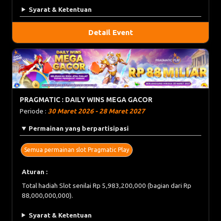
Syarat & Ketentuan
Detail Event
PRAGMATIC : DAILY WINS MEGA GACOR
Periode :
30 Maret 2026 - 28 Maret 2027
Permainan yang berpartisipasi
Semua permainan slot Pragmatic Play
Aturan :
Total hadiah Slot senilai Rp 5,983,200,000 (bagian dari Rp
88,000,000,000).
Syarat & Ketentuan