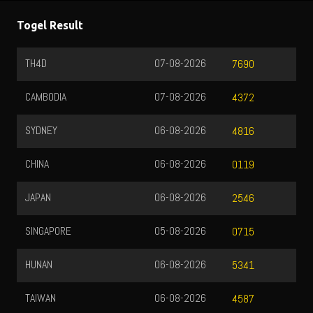
Togel Result
TH4D
07-08-2026
7690
CAMBODIA
07-08-2026
4372
SYDNEY
06-08-2026
4816
CHINA
06-08-2026
0119
JAPAN
06-08-2026
2546
SINGAPORE
05-08-2026
0715
HUNAN
06-08-2026
5341
TAIWAN
06-08-2026
4587