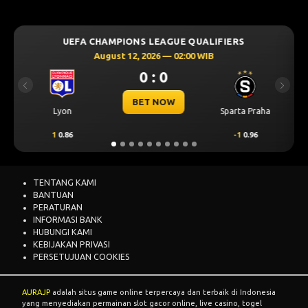
IERS
UEFA CHAMPIONS LEAGUE QUALIFIERS
August 12, 2026 — 01:30 WIB
0 : 0
Previous
Next
BET NOW
parta Praha
SK Sturm Graz
Fenerb
-1
0.96
-0.5
0.95
0.5
0.
TENTANG KAMI
BANTUAN
PERATURAN
INFORMASI BANK
HUBUNGI KAMI
KEBIJAKAN PRIVASI
PERSETUJUAN COOKIES
AURAJP
adalah situs game online terpercaya dan terbaik di Indonesia
yang menyediakan permainan slot gacor online, live casino, togel