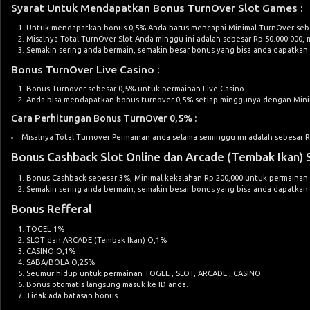
Syarat Untuk Mendapatkan Bonus TurnOver Slot Games :
Untuk mendapatkan bonus 0,5% Anda harus mencapai Minimal TurnOver sebe
Misalnya Total TurnOver Slot Anda minggu ini adalah sebesar Rp 50.000.000,
Semakin sering anda bermain, semakin besar bonus yang bisa anda dapatkan
Bonus TurnOver Live Casino :
Bonus Turnover sebesar 0,5% untuk permainan Live Casino.
Anda bisa mendapatkan bonus turnover 0,5% setiap minggunya dengan Minim
Cara Perhitungan Bonus TurnOver 0,5% :
Misalnya Total Turnover Permainan anda selama seminggu ini adalah sebesar R
Bonus Cashback Slot Online dan Arcade (Tembak Ikan)
Bonus Cashback sebesar 3%, Minimal kekalahan Rp 200,000 untuk permainan 
Semakin sering anda bermain, semakin besar bonus yang bisa anda dapatkan
Bonus Refferal
TOGEL 1%
SLOT dan ARCADE (Tembak Ikan) O,1%
CASINO O,1%
SABA/BOLA O,25%
Seumur hidup untuk permainan TOGEL , SLOT, ARCADE , CASINO
Bonus otomatis langsung masuk ke ID anda.
Tidak ada batasan bonus.