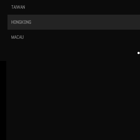
TAIWAN
HONGKONG
MACAU