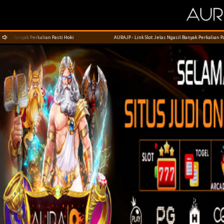
yak Perkalian Pasti Hoki
AURAJP - Link Slot Jelas Ngasil Banyak Perkalian Pasti Hoki