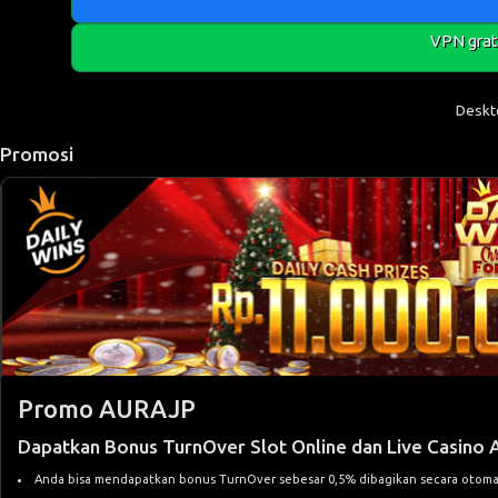
VPN grati
Deskt
Promosi
Promo AURAJP
Dapatkan Bonus TurnOver Slot Online dan Live Casino
Anda bisa mendapatkan bonus TurnOver sebesar 0,5% dibagikan secara otomatis 